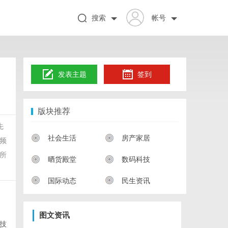
搜索
帐号
发表主题
签到
版块推荐
先
社会生活
房产家居
频
所
晒货殿堂
数码科技
国际动态
民生资讯
图文资讯
技