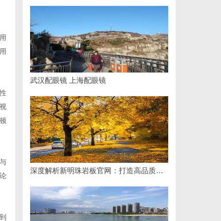
用
用
武汉配眼镜 上海配眼镜
性
视
顿
与
深度解析新明珠岩板官网：打造高品质岩板行业标杆平台
论
到