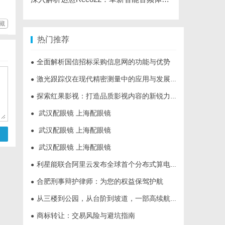
藏
热门推荐
全面解析国信招标采购信息网的功能与优势
●
激光跟踪仪在现代精密测量中的应用与发展趋势
●
探索红果影视：打造品质影视内容的新锐力量
●
武汉配眼镜 上海配眼镜
●
武汉配眼镜 上海配眼镜
●
武汉配眼镜 上海配眼镜
●
利星能联合阿里云发布全球首个分布式算电协同解决方案
●
合肥刑事辩护律师：为您的权益保驾护航
●
从三楼到公园，从台阶到坡道，一部高续航电动轮椅如何改变生活
●
商标转让：交易风险与避坑指南
●