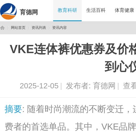
教育科研
生活百科
体育健康
育德网
网站首页
资讯列表
资讯内容
VKE连体裤优惠券及价
育
›
›
›
到心
2025-12-05
|
发布者:
育德网
|
查看
摘要
: 随着时尚潮流的不断变迁
德
费者的首选单品。其中，VKE品