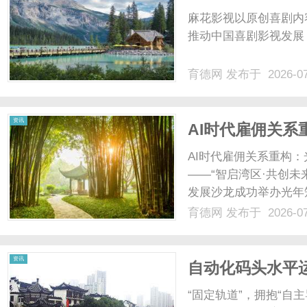
麻花影视以原创喜剧内
推动中国喜剧影视发展
育德网
发布于 2026-0
资讯
AI时代雇佣关
体与产业共生新
AI时代雇佣关系重构
——“智启湾区·共创未
发展沙龙成功举办光年矩
港澳大湾区（广东）创
育德网
发布于 2026-0
UNLOCK广州盛典暨
城市......
资讯
自动化码头水平运
与应用洞察
“固定轨道”，拥抱“自