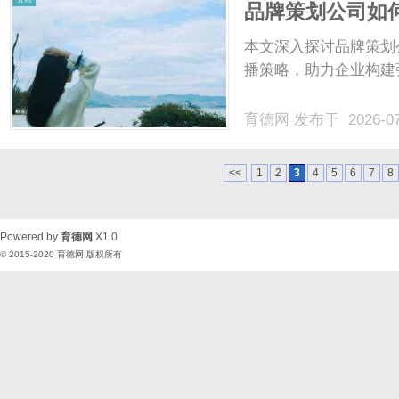
品牌策划公司如
析
本文深入探讨品牌策划
播策略，助力企业构建
育德网
发布于 2026-0
<<
1
2
3
4
5
6
7
8
Powered by
育德网
X1.0
© 2015-2020
育德网
版权所有