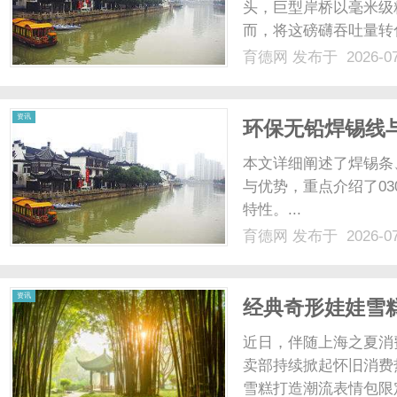
头，巨型岸桥以毫米级
而，将这磅礴吞吐量转
一“隐形赛道”。当集
育德网
发布于 2026-0
便迅速衰减。传统自动
基石，其依赖固定轨道运行
资讯
环保无铅焊锡线
用与优势解析
本文详细阐述了焊锡条
与优势，重点介绍了0
特性。...
育德网
发布于 2026-0
资讯
经典奇形娃娃雪
开启童趣夏日
近日，伴随上海之夏消
卖部持续掀起怀旧消费
雪糕打造潮流表情包限