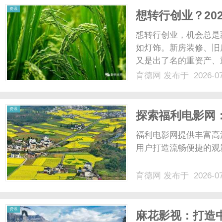
资讯
想转行创业？20
略
想转行创业，机会总是
如灯饰。新房装修、旧
又是出了名的重资产、
的库存和搞不完的售后
育德网
发布于 2026-0
法变了。2026年，灯
案”，而真正让这件事能落地
资讯
探索福利电影网
福利电影网提供丰富高
用户打造流畅便捷的观影
育德网
发布于 2026-0
资讯
麻花影视：打造