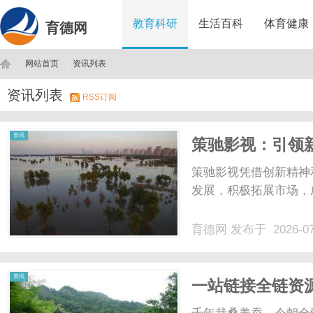
教育科研
生活百科
体育健康
育德网
网站首页
资讯列表
资讯列表
RSS订阅
育
›
›
资讯
策驰影视：引领
策驰影视凭借创新精神
发展，积极拓展市场，成
育德网
发布于 2026-0
德
资讯
一站链接全链资
新机遇